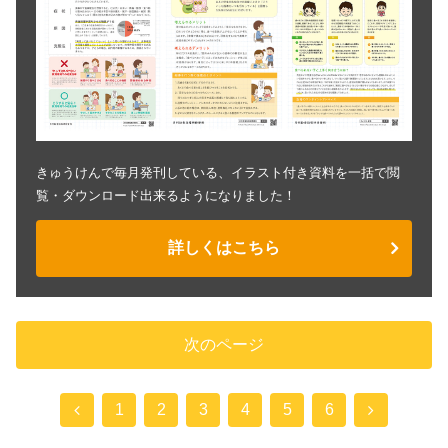
きゅうけんで毎月発刊している、イラスト付き資料を一括で閲
覧・ダウンロード出来るようになりました！
詳しくはこちら
次のページ
前
次
1
2
3
4
5
6
へ
へ